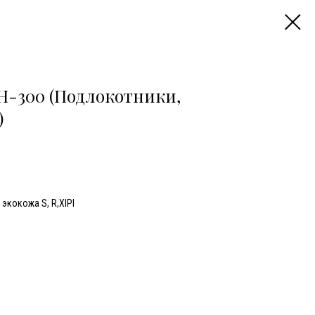
H-300 (Подлокотники,
)
экокожа S, R,XIPI