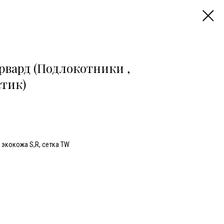
рвард (Подлокотники ,
стик)
 экокожа S,R, сетка TW