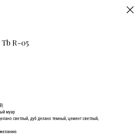
 Tb R-05
В)
ный муар
делано светлый, дуб делано темный, цемент светлый,
 желанию.