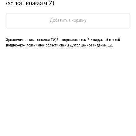
сетка+кожзам Z)
Добавить в корзину
Эргономичная спинка сетка TW, Е с подголовником Z и наружной мягкой
поддержкой поясничной области спины Z, утолщенное сиденье: E,Z.